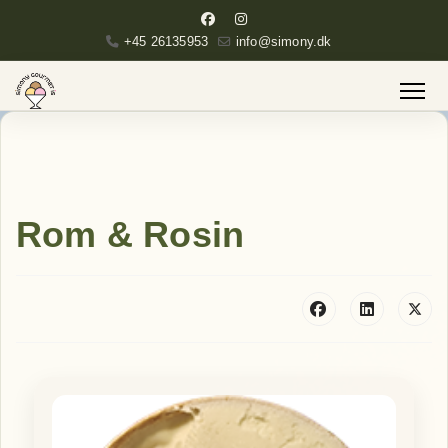
+45 26135953
info@simony.dk
Rom & Rosin